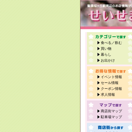
食べる／飲む
買い物
暮らし
お出かけ
イベント情報
セール情報
クーポン情報
求人情報
商店街マップ
駐車場マップ