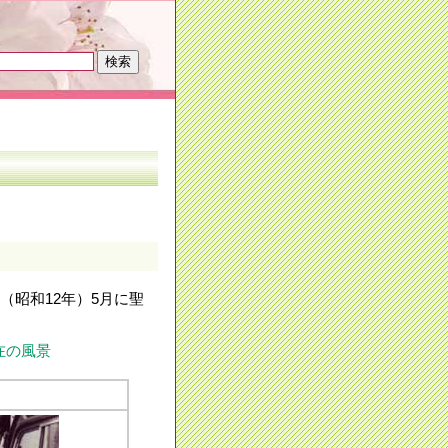
年（昭和12年）5月に聖
在の風景