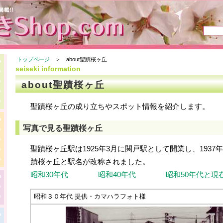
トップページ
＞ about聖蹟桜ヶ丘
seiseki information
about聖蹟桜ヶ丘
聖蹟桜ヶ丘の成り立ちやスポット情報を紹介します。
写真で見る聖蹟桜ヶ丘
聖蹟桜ヶ丘駅は1925年3月に関戸駅として開業し、1937
蹟桜ヶ丘と駅名が改称されました。
昭和30年代
昭和40年代
昭和50年代と現
昭和３０年代 提供・カマハラフォト様