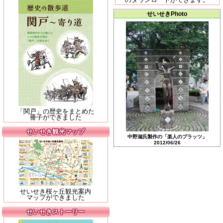
せいせきPhoto
「関戸」の歴史をまとめた
冊子ができました
せいせき観光マップ
中野滋氏製作の「楽人のプラッツ」
2012/06/26
せいせき桜ヶ丘観光案内
マップができました
せいせきストーリー