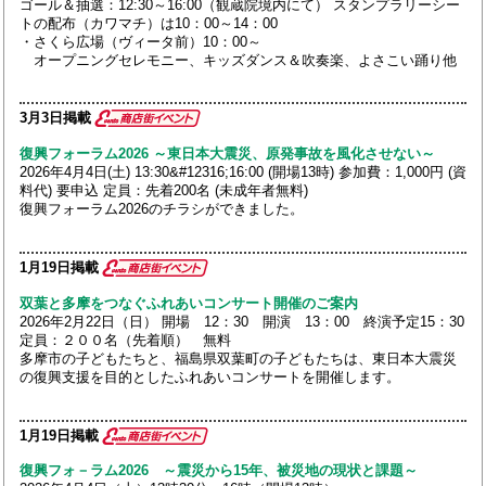
ゴール＆抽選：12:30～16:00（観蔵院境内にて） スタンプラリーシー
トの配布（カワマチ）は10：00～14：00
・さくら広場（ヴィータ前）10：00～
オープニングセレモニー、キッズダンス＆吹奏楽、よさこい踊り他
3月3日掲載
復興フォーラム2026 ～東日本大震災、原発事故を風化させない～
2026年4月4日(土) 13:30&#12316;16:00 (開場13時) 参加費：1,000円 (資
料代) 要申込 定員：先着200名 (未成年者無料)
復興フォーラム2026のチラシができました。
1月19日掲載
双葉と多摩をつなぐふれあいコンサート開催のご案内
2026年2月22日（日） 開場 12：30 開演 13：00 終演予定15：30
定員：２００名（先着順） 無料
多摩市の子どもたちと、福島県双葉町の子どもたちは、東日本大震災
の復興支援を目的としたふれあいコンサートを開催します。
1月19日掲載
復興フォ－ラム2026 ～震災から15年、被災地の現状と課題～