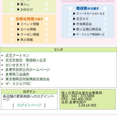
暮らし
お出かけ
ヴィータモールせいせき
京王ＳＣ
イベント情報
中央商店会
セール情報
桜ヶ丘南口商店会
クーポン情報
ザ・スクエア聖蹟桜ヶ丘
求人情報
リンク
京王アートマン
京王百貨店 聖蹟桜ヶ丘店
せいせきガイド
多摩市役所公式ホームページ
多摩商工会議所
東京都商店街振興組合連合会
ザ・スクエアSC
ログイン
桜ヶ丘商店会連合会事務局
電話：042－373-5869
各店舗の更新画面へのログインペ
FAX：042-400-7825
ージ
住所:多摩市関戸
[
ログインページ
]
2-24-14-303