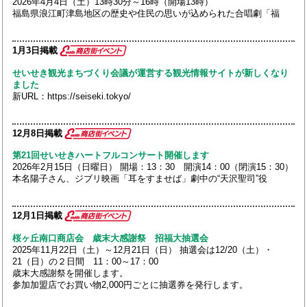
2026年4月4日（土）13時30分～16時（開場13時）
福島県浪江町津島地区の歴史や住民の思いが込められた合唱劇「福
1月3日掲載
せいせき観光まちづくり会議が運営する観光情報サイトが新しくなり
ました
新URL：https://seiseki.tokyo/
12月8日掲載
第21回せいせきハートフルコンサート開催します
2026年2月15日（日曜日） 開場：13：30 開演14：00（閉演15：30）
本名陽子さん、ジブリ映画「耳をすませば」劇中の“天沢聖司”役
12月1日掲載
桜ヶ丘南口商店会 歳末大感謝祭 招福大抽選会
2025年11月22日（土）～12月21日（日） 抽選会は12/20（土）・
21（日）の２日間 11：00～17：00
歳末大感謝祭を開催します。
参加加盟店でお買い物2,000円ごとに抽選券を発行します。