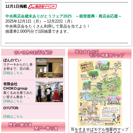
12月1日掲載
中央商店会歳末ありがとうフェア2025 ～能登復興・商店会応援～
2025年12月1日（月）～12月22日（月）
中央商店会をたくさん利用して景品を当てよう！
抽選券2,000円分で1回抽選できます。
耳をすませば
せいせきのお店を紹介
モデル地案内マップ
ぼんのてい
ステーキからだし巻
き卵まで、目の前...
詳細はこちら
有限会社
CHOKO.group
着ぐるみを着てみた
い皆さん集合！ ...
詳細はこちら
GYUTON
詳細はこちら
歴史の散歩道
関戸～寄り道
耳をすませばモデル地案内マップ
のダウンロードができます。