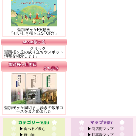
聖蹟桜ヶ丘PR動画
「せいせき桜ヶ丘STORY」
about桜ヶ丘
↑クリック
聖蹟桜ヶ丘の成り立ちやスポット
情報を紹介します。
聖蹟桜ヶ丘周辺
まち歩き
聖蹟桜ヶ丘周辺まち歩きの散策コ
ースをまとめました
食べる／飲む
商店街マップ
買い物
駐車場マップ