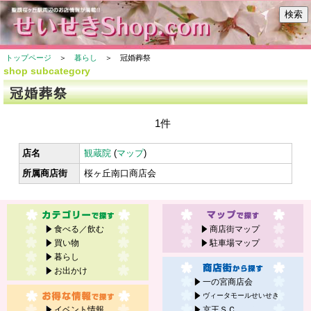
トップページ
＞
暮らし
＞ 冠婚葬祭
shop subcategory
冠婚葬祭
1件
店名
観蔵院
(
マップ
)
所属商店街
桜ヶ丘南口商店会
食べる／飲む
商店街マップ
買い物
駐車場マップ
暮らし
お出かけ
一の宮商店会
ヴィータモールせいせき
イベント情報
京王ＳＣ