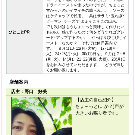
ドライイーストを使ったのですが、ちょっと
古かったのかイマイチの膨らみ…。 ソース
はケチャップで代用。 具はサラミ･玉ねぎ･
ピーマン･チーズで まぁそこそこの出来。
でも次回はもうちょ～っと美味しく作りたい
ひとことPR
ものの、感で作ったので何をどうすればグレ
ード･アップするのか。 やっぱりぴちぴちイ
ースト…なのか？ それでは休日案内で
す。 ８月は10･11(月･火祝)、17･18(月･
火)、24･25(月･火)、30(月)日を、９月は７･８
(月･火)、14(月)、21･22(月祝･火祝)、28(月)日
をお休みさせていただきます。 どうぞ宜し
くお願い致します。
店舗案内
店主：野口 好美
【店主の自己紹介】
ちょ～っと(…か？)声が
大きいお喋り者です。