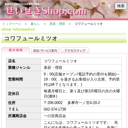
トップページ
＞
暮らし
＞
美容・理容
＞ コワフュールミツオ
shop information
コワフュールミツオ
店名
コワフュールミツオ
業種ジャンル
美容・理容
9：00(店舗オープン/電話予約の受付を開始)～
営業時間
19：00(…を過ぎるお客様が入り次第、予約受
付は終了となります。)
毎週月曜日と、第１及び第3月曜日の次の火曜
定休日
日(連休)
住所
〒206-0002 多摩市一ノ宮4-20-2
ＴＥＬ
042-374-1738
所属商店会
一の宮商店会
こんにちは、コワフュールミツオです。 先
日ピザを生地から作ってみました。 生地に