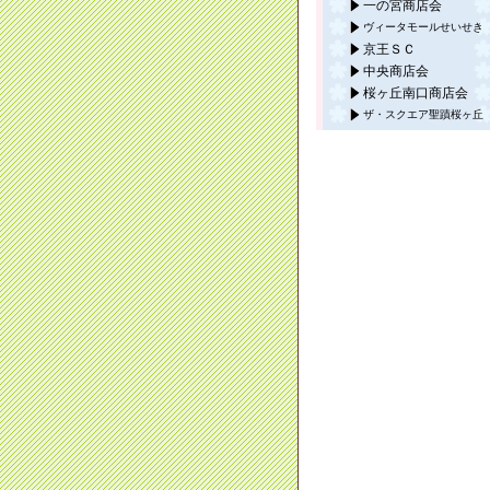
一の宮商店会
ヴィータモールせいせき
京王ＳＣ
中央商店会
桜ヶ丘南口商店会
ザ・スクエア聖蹟桜ヶ丘