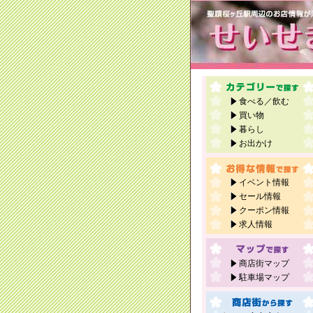
食べる／飲む
買い物
暮らし
お出かけ
イベント情報
セール情報
クーポン情報
求人情報
商店街マップ
駐車場マップ